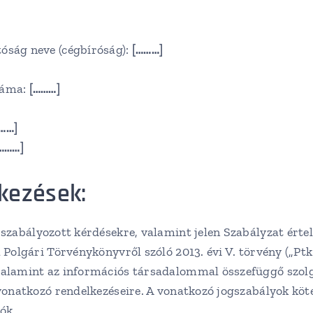
óság neve (cégbíróság):
[………]
záma:
[………]
……]
………]
kezések:
szabályozott kérdésekre, valamint jelen Szabályzat érte
 Polgári Törvénykönyvről szóló 2013. évi V. törvény („Ptk.
valamint az információs társadalommal összefüggő szolg
 vonatkozó rendelkezéseire. A vonatkozó jogszabályok köte
ók.