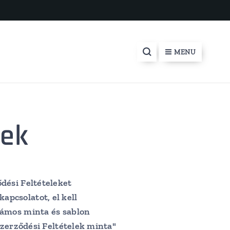
MENU
lek
dési Feltételeket
pcsolatot, el kell
zámos minta és sablon
Szerződési Feltételek minta"