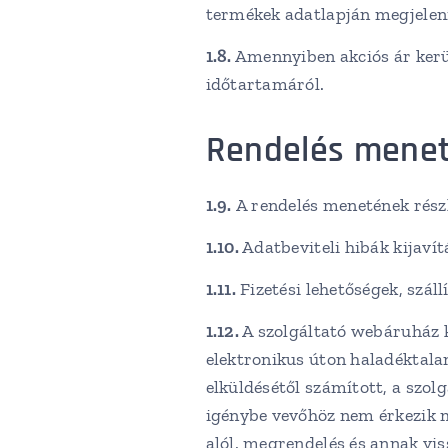
termékek adatlapján megjelenít
1.8.
Amennyiben akciós ár kerül
időtartamáról.
Rendelés mene
1.9.
A rendelés menetének részl
1.10.
Adatbeviteli hibák kijavít
1.11.
Fizetési lehetőségek, száll
1.12.
A szolgáltató webáruház k
elektronikus úton haladéktala
elküldésétől számított, a szolg
igénybe vevőhöz nem érkezik m
alól. megrendelés és annak vis