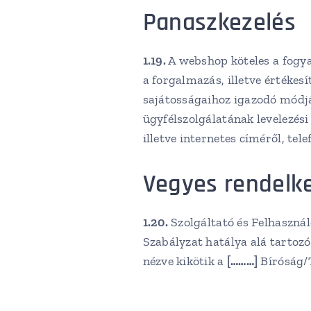
Panaszkezelés
1.19.
A webshop köteles a fogya
a forgalmazás, illetve értékes
sajátosságaihoz igazodó módjá
ügyfélszolgálatának levelezési 
illetve internetes címéről, tel
Vegyes rendelk
1.20.
Szolgáltató és Felhasználó
Szabályzat hatálya alá tartoz
nézve kikötik a
[………]
Bíróság/T