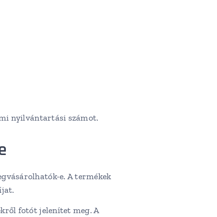
lmi nyilvántartási számot.
e
megvásárolhatók-e. A termékek
jat.
ről fotót jelenítet meg. A