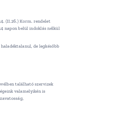
4. (II.26.) Korm. rendelet
4 napon belül indoklás nélkül
 haladéktalanul, de legkésőbb
vélben található szervizek
ségeink valamelyikén is
szavatosság,