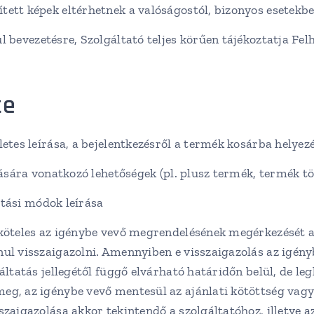
ett képek eltérhetnek a valóságostól, bizonyos esetekbe
 bevezetésre, Szolgáltató teljes körűen tájékoztatja Fel
te
etes leírása, a bejelentkezésről a termék kosárba helyezé
ására vonatkozó lehetőségek (pl. plusz termék, termék tör
ítási módok leírása
öteles az igénybe vevő megrendelésének megérkezését az
nul visszaigazolni. Amennyiben e visszaigazolás az igé
áltatás jellegétől függő elvárható határidőn belül, de le
eg, az igénybe vevő mentesül az ajánlati kötöttség vagy
szaigazolása akkor tekintendő a szolgáltatóhoz, illetve 