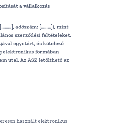
sítását a vállalkozás
[………]
, adószám:
[………]
), mint
lános szerződési feltételeket.
ával egyetért, és kötelező
g elektronikus formában
m utal. Az ÁSZ letölthető az
zeresen használt elektronikus