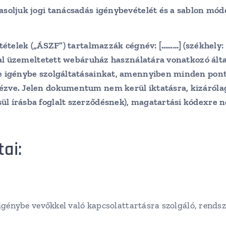
soljuk jogi tanácsadás igénybevételét és a sablon módo
ltételek („ÁSZF”) tartalmazzák cégnév:
[………]
(székhely:
ltal üzemeltetett webáruház használatára vonatkozó álta
e igénybe szolgáltatásainkat, amennyiben minden pontj
ézve. Jelen dokumentum nem kerül iktatásra, kizáróla
l írásba foglalt szerződésnek), magatartási kódexre ne
ai:
 igénybe vevőkkel való kapcsolattartásra szolgáló, rends