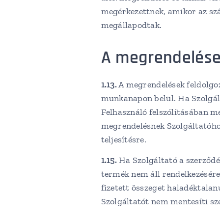
megérkezettnek, amikor az szám
megállapodtak.
A megrendelések
1.13.
A megrendelések feldolgozá
munkanapon belül. Ha Szolgált
Felhasználó felszólításában m
megrendelésnek Szolgáltatóhoz
teljesítésre.
1.15.
Ha Szolgáltató a szerződé
termék nem áll rendelkezésére,
fizetett összeget haladéktalan
Szolgáltatót nem mentesíti sz