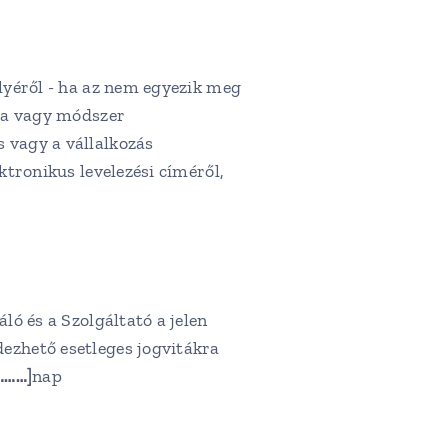
lyéről - ha az nem egyezik meg
rma vagy módszer
 vagy a vállalkozás
ktronikus levelezési címéről,
ló és a Szolgáltató a jelen
dezhető esetleges jogvitákra
………]
nap