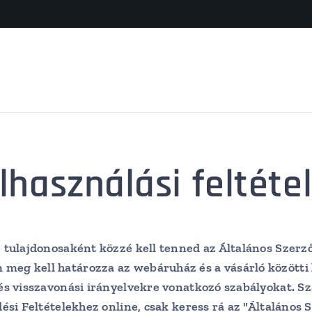
lhasználási feltéte
 tulajdonosaként közzé kell tenned az Általános Szerző
eg kell határozza az webáruház és a vásárló közötti ka
 és visszavonási irányelvekre vonatkozó szabályokat. S
dési Feltételekhez online, csak keress rá az "Általános 