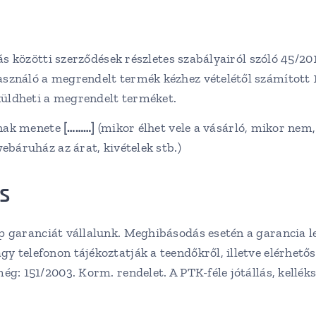
ás közötti szerződések részletes szabályairól szóló 45/201
sználó a megrendelt termék kézhez vételétől számított 1
aküldheti a megrendelt terméket.
ának menete
[………]
(mikor élhet vele a vásárló, mikor nem,
ebáruház az árat, kivételek stb.)
ás
 garanciát vállalunk. Meghibásodás esetén a garancia le
 telefonon tájékoztatják a teendőkről, illetve elérhető
ég: 151/2003. Korm. rendelet. A PTK-féle jótállás, kellék