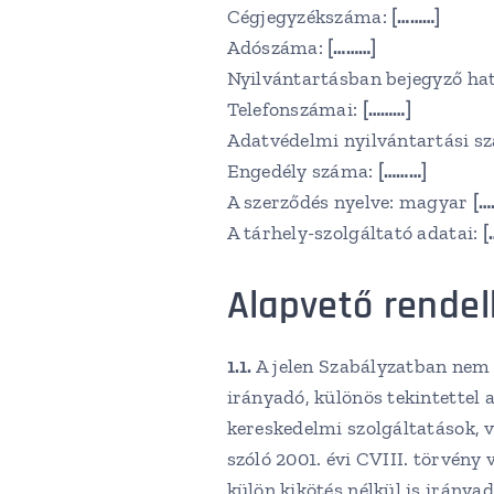
Cégjegyzékszáma:
[………]
Adószáma:
[………]
Nyilvántartásban bejegyző hat
Telefonszámai:
[………]
Adatvédelmi nyilvántartási s
Engedély száma:
[………]
A szerződés nyelve: magyar
[…
A tárhely-szolgáltató adatai:
[
Alapvető rendel
1.1.
A jelen Szabályzatban nem 
irányadó, különös tekintettel a
kereskedelmi szolgáltatások, 
szóló 2001. évi CVIII. törvény
külön kikötés nélkül is irányad