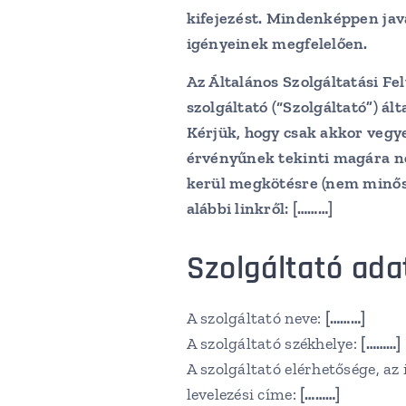
kifejezést. Mindenképpen java
igényeinek megfelelően.
Az Általános Szolgáltatási Fe
szolgáltató (“Szolgáltató”) á
Kérjük, hogy csak akkor vegy
érvényűnek tekinti magára n
kerül megkötésre (nem minősü
alábbi linkről:
[………]
Szolgáltató adat
A szolgáltató neve:
[………]
A szolgáltató székhelye:
[………]
A szolgáltató elérhetősége, az
levelezési címe:
[………]