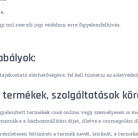
a.
gi mű szerzői jogi védelme, erre figyelemfelhívás.
abályok:
tájékoztató elérhetőségére, fel kell tüntetni az adatvéde
termékek, szolgáltatások kör
egjelenített termékek csak online, vagy személyesen is 
azzák-e a házhozszállítási díjat, illetve a csomagolási dí
szletesen feltünteti a termék nevét, leírását, a termékek