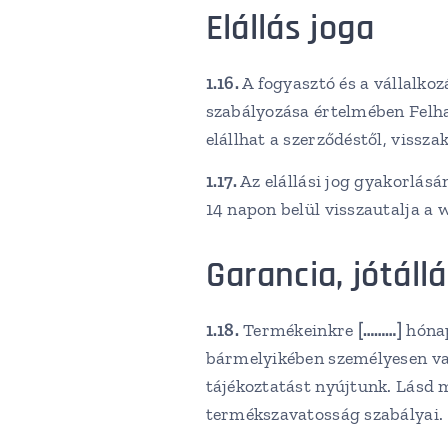
Elállás joga
1.16.
A fogyasztó és a vállalkoz
szabályozása értelmében Felha
elállhat a szerződéstől, vissz
1.17.
Az elállási jog gyakorlás
14 napon belül visszautalja a w
Garancia, jótáll
1.18.
Termékeinkre
[………]
hónap
bármelyikében személyesen vagy
tájékoztatást nyújtunk. Lásd m
termékszavatosság szabályai.