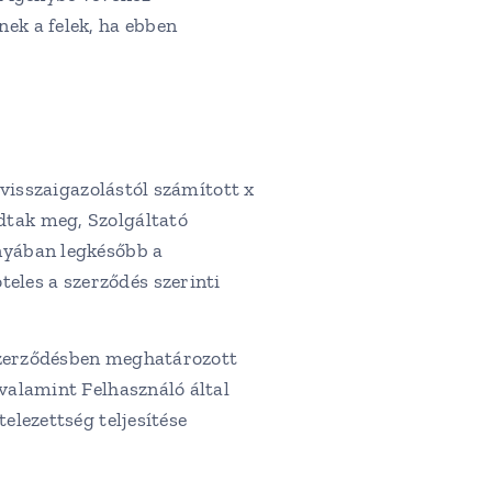
nek a felek, ha ebben
 visszaigazolástól számított x
dtak meg, Szolgáltató
ányában legkésőbb a
eles a szerződés szerinti
 szerződésben meghatározott
 valamint Felhasználó által
elezettség teljesítése