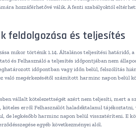
ára hozzáférhetővé válik. A fenti szabályoktól eltérhet
 feldolgozása és teljesítés
sa mikor történik 1.14. Általános teljesítési határidő, a
ató és Felhasználó a teljesítés időpontjában nem állapo
eghatározott időpontban vagy időn belül, felszólítás hi
 való megérkezésétől számított harminc napon belül köt
sben vállalt kötelezettségét azért nem teljesíti, mert a
 köteles erről Felhasználót haladéktalanul tájékoztatni,
ul, de legkésőbb harminc napon belül visszatéríteni. E köt
erződésszegése egyéb következményei alól.