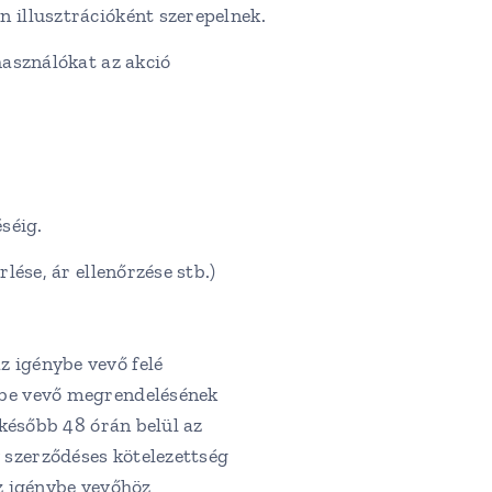
n illusztrációként szerepelnek.
használókat az akció
séig.
lése, ár ellenőrzése stb.)
 igénybe vevő felé
nybe vevő megrendelésének
gkésőbb 48 órán belül az
 szerződéses kötelezettség
az igénybe vevőhöz