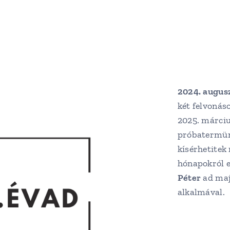
2024. augus
két felvonás
2025. márciu
próbatermünk
kísérhetitek
hónapokról e
Péter
ad majd
alkalmával.