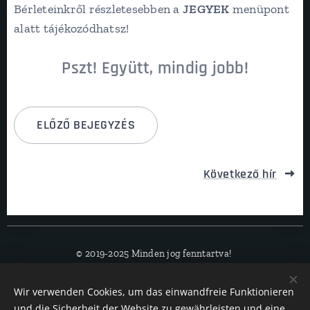
Bérleteinkről részletesebben a
JEGYEK
menüpont
alatt tájékozódhatsz!
Pszt! Együtt, mindig jobb!
ELŐZŐ BEJEGYZÉS
Következő hír
© 2019-2025 Minden jog fenntartva!
Streicher Dance Company
Wir verwenden Cookies, um das einwandfreie Funktionieren
Est. 2019. Wiltshire, England
und die Sicherheit der Website zu gewährleisten und eine