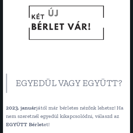
EGYEDÜL VAGY EGYÜTT?
2023. január
jától már bérletes nézőnk lehetsz! Ha
nem szeretnél egyedül kikapcsolódni, válaszd az
EGYÜTT Bérlet
et!