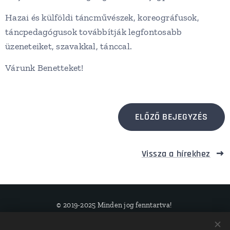
Hazai és külföldi táncművészek, koreográfusok,
táncpedagógusok továbbítják legfontosabb
üzeneteiket, szavakkal, tánccal.
Várunk Benetteket!
ELŐZŐ BEJEGYZÉS
Vissza a hírekhez
© 2019-2025 Minden jog fenntartva!
Streicher Dance Company