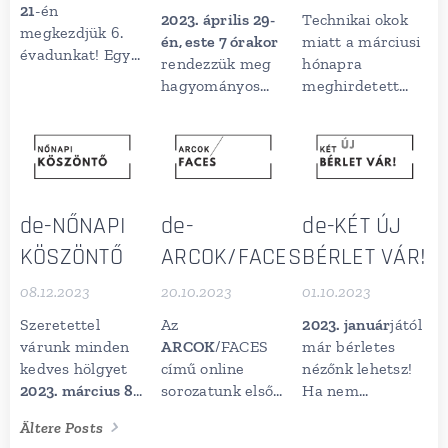
21
-én
táncművésznőjét
2023. április 29-
Technikai okok
megkezdjük 6.
is,
Fekete Fanni
én, este 7 órakor
miatt a márciusi
évadunkat! Egy
Rózsát
is, akivel
rendezzük meg
hónapra
új, két felvonásos
legkorábban
hagyományos
meghirdetett
bemutatóval
ÁLOMTÁNC
táncvilágnapi
ARCOK/FACES
készülünk,
című, új
eseményünket,
előadások
melynek
egészestés
melyet Facebook
elmaradnak.
bemutatója 2025.
táncfantáziánkban
oldalunkon
márciusa lesz.
találkozhattok!
tekinthettek
Újdonságként
majd meg!
de-NŐNAPI
de-
de-KÉT ÚJ
megnyitjuk
KÖSZÖNTŐ
ARCOK/FACES
BÉRLET VÁR!
előttetek
próbatermünk
08.12.2023
20.10.2023
01.10.2023
ajtaját, így egész
évben
Szeretettel
Az
2023. január
jától
figyelemmel
várunk minden
ARCOK
/FACES
már bérletes
kísérhetitek
kedves hölgyet
című online
nézőnk lehetsz!
munkánkat!
2023. március 8-
sorozatunk első
Ha nem
Bővebben az
án este 7 órakor
alkalmával
szeretnél
Ältere Posts
elkövetkezendő
nőnapi
Streicher Péter
t,
egyedül