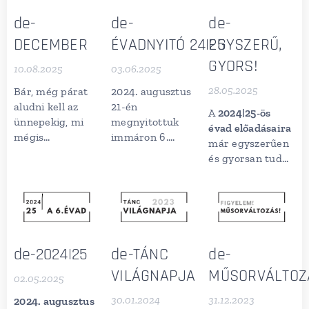
de-
de-
de-
DECEMBER
ÉVADNYITÓ 24|25
EGYSZERŰ,
GYORS!
10.08.2025
03.06.2025
28.05.2025
Bár, még párat
2024. augusztus
aludni kell az
21-én
A
2024|25-ös
ünnepekig, mi
megnyitottuk
évad előadásaira
mégis
immáron 6.
már egyszerűen
megosztjuk
évadunkat!
és gyorsan tud
veletek
Streicher Péter
,
bárki jegyet
decemberi
társulatunk
vásárolni! Fizess
tervezett
művészeti
akár telefonról
műsornaptárunkat!
vezetője
vagy
Jegyek
ismertette az
számítógépről,
értékesítése
évad új
jegyed pillanatok
de-2024|25
de-TÁNC
de-
2024. november
bemutatóit,
alatt elérhető
VILÁGNAPJA
MŰSORVÁLTOZ
15
-től, a JEGYEK
valamint
02.05.2025
lesz!
menüpont alatt!
üdvözölte
30.01.2024
31.12.2023
2024. augusztus
társulatunk új